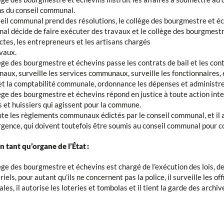
s du conseil communal.
eil communal prend des résolutions, le collège des bourgmestre et éche
l décide de faire exécuter des travaux et le collège des bourgmestre
ctes, les entrepreneurs et les artisans chargés
vaux.
ège des bourgmestre et échevins passe les contrats de bail et les con
ux, surveille les services communaux, surveille les fonctionnaires, 
et la comptabilité communale, ordonnance les dépenses et administre
ège des bourgmestre et échevins répond en justice à toute action int
 et huissiers qui agissent pour la commune.
ute les règlements communaux édictés par le conseil communal, et il
rgence, qui doivent toutefois être soumis au conseil communal pour c
n tant qu’organe de l’État :
ège des bourgmestre et échevins est chargé de l’exécution des lois, 
riels, pour autant qu’ils ne concernent pas la police, il surveille les of
les, il autorise les loteries et tombolas et il tient la garde des archives