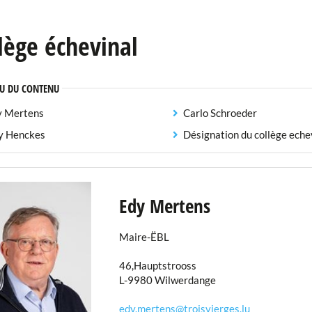
lège échevinal
U DU CONTENU
y Mertens
Carlo Schroeder
y Henckes
Désignation du collège eche
Edy Mertens
Maire-ËBL
46,Hauptstrooss
L-9980 Wilwerdange
edy.mertens@troisvierges.lu