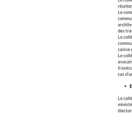
réunion
Le cons
communa
archite
des tra
Le coll
communa
caisse 
Le coll
avocats
Il exéc
cas d’u
E
Le coll
ministé
électora