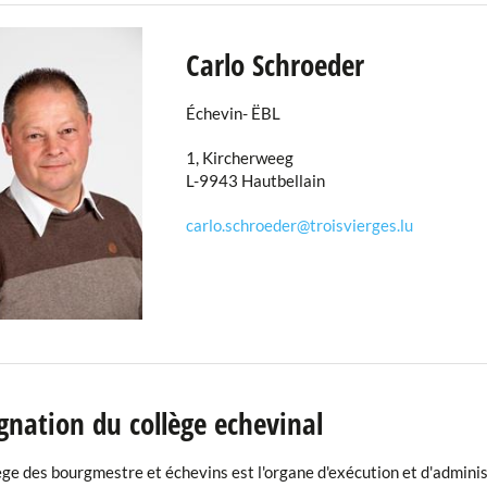
Carlo Schroeder
Échevin- ËBL
1, Kircherweeg
L-9943 Hautbellain
carlo.schroeder@troisvierges.lu
gnation du collège echevinal
ège des bourgmestre et échevins est l'organe d'exécution et d'admini