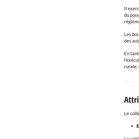
Il exer
du pouv
règleme
Les bou
des aut
En tant
l'exécu
rurale,
Attr
Le coll
E
Le coll