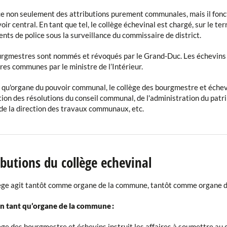
ce non seulement des attributions purement communales, mais il fon
oir central. En tant que tel, le collège échevinal est chargé, sur le ter
nts de police sous la surveillance du commissaire de district.
rgmestres sont nommés et révoqués par le Grand-Duc. Les échevins 
res communes par le ministre de l’Intérieur.
 qu'organe du pouvoir communal, le collège des bourgmestre et échevi
tion des résolutions du conseil communal, de l'administration du patri
 de la direction des travaux communaux, etc.
ibutions du collège echevinal
ège agit tantôt comme organe de la commune, tantôt comme organe de
n tant qu’organe de la commune :
ège des bourgmestre et échevins instruit les affaires à soumettre au c