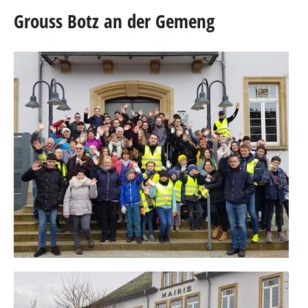
Grouss Botz an der Gemeng
Agenda
eRaider
Publications
Annuaire
Téléchargements
Liens
Galerie Photos