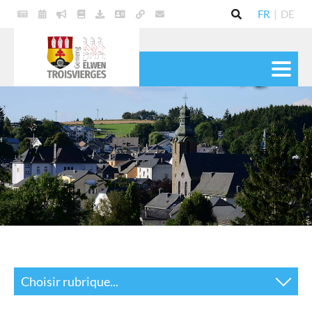
FR
|
DE
VIE POLITIQUE
COMMUNE
SERVICES
VIE PRATIQUE
CULTURE & LOISIRS
Choisir rubrique...
Actualités