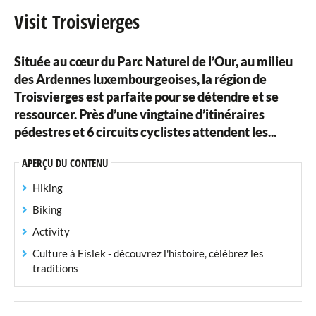
Visit Troisvierges
Jardin de l'Europe
Située au cœur du Parc Naturel de l’Our, au milieu
Visit Troisvierges
des Ardennes luxembourgeoises, la région de
Camping Troisvierges
Troisvierges est parfaite pour se détendre et se
ressourcer. Près d’une vingtaine d’itinéraires
Infrastructures sportives
pédestres et 6 circuits cyclistes attendent les...
Associations sportives
APERÇU DU CONTENU
Associations locales
Hiking
Biking
Musique
Activity
Grill Troisvierges "Op der Grillplatz"
Culture à Eislek - découvrez l'histoire, célébrez les
traditions