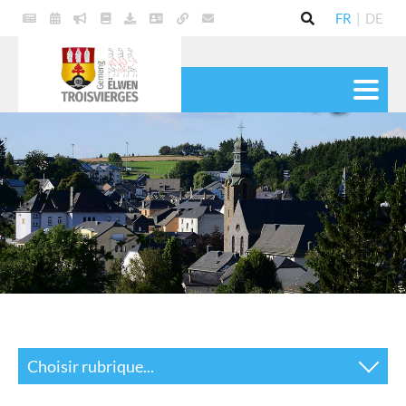
FR
|
DE
VIE POLITIQUE
COMMUNE
SERVICES
VIE PRATIQUE
CULTURE & LOISIRS
Choisir rubrique...
Bibliothèque