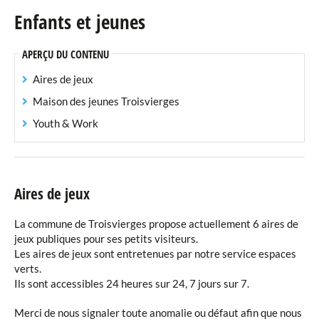
Enfants et jeunes
Taxes communales
APERÇU DU CONTENU
Règlements communaux
Aires de jeux
Enseignement scolaire
Maison des jeunes Troisvierges
Youth & Work
Internat Privé
Maison Relais
Crèche
Aires de jeux
Enfants et jeunes
La commune de Troisvierges propose actuellement 6 aires de
jeux publiques pour ses petits visiteurs.
Les aires de jeux sont entretenues par notre service espaces
Mobilité
verts.
Ils sont accessibles 24 heures sur 24, 7 jours sur 7.
Protection du climat et durabilité
Merci de nous signaler toute anomalie ou défaut afin que nous