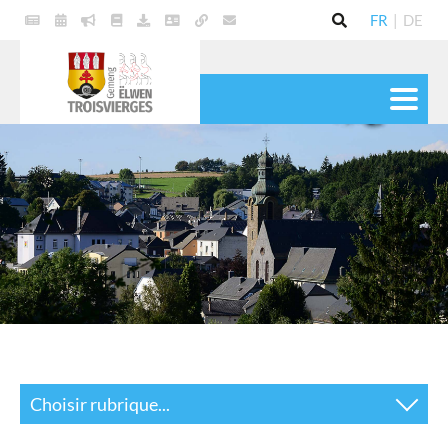
FR
|
DE
VIE POLITIQUE
COMMUNE
SERVICES
VIE PRATIQUE
CULTURE & LOISIRS
Choisir rubrique...
Déchets et ordures