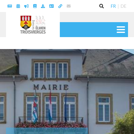
FR
|
DE
VIE POLITIQUE
COMMUNE
SERVICES
VIE PRATIQUE
CULTURE & LOISIRS