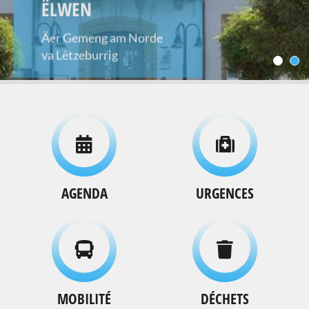
ËLWEN
Äer Gemeng am Norde
va Lëtzeburrig
AGENDA
URGENCES
MOBILITÉ
DÉCHETS