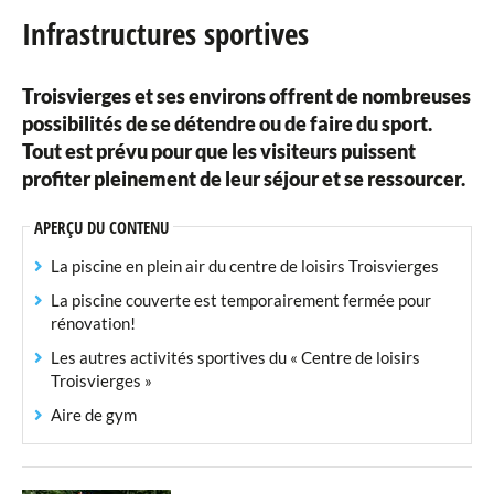
Infrastructures sportives
Jardin de l'Europe
Troisvierges et ses environs offrent de nombreuses
Visit Troisvierges
possibilités de se détendre ou de faire du sport.
Camping Troisvierges
Tout est prévu pour que les visiteurs puissent
profiter pleinement de leur séjour et se ressourcer.
Infrastructures sportives
APERÇU DU CONTENU
Associations sportives
La piscine en plein air du centre de loisirs Troisvierges
Associations locales
La piscine couverte est temporairement fermée pour
rénovation!
Musique
Les autres activités sportives du « Centre de loisirs
Troisvierges »
Grill Troisvierges "Op der Grillplatz"
Aire de gym