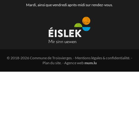
Mardi, ainsi que vendredi après-midi sur rendez-vous.
© 2018-2026 Commune de Troisvierges.
-
Mentions légales & confidentialité
. -
Plan du site
. -
Agence web
mum.lu