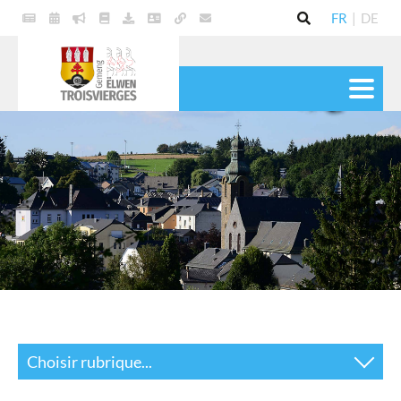
FR
|
DE
VIE POLITIQUE
COMMUNE
SERVICES
VIE PRATIQUE
CULTURE & LOISIRS
Choisir rubrique...
Historique