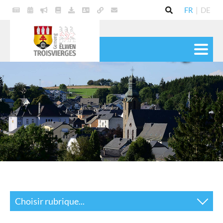
FR
|
DE
VIE POLITIQUE
COMMUNE
SERVICES
VIE PRATIQUE
CULTURE & LOISIRS
Choisir rubrique...
Bourgmestre