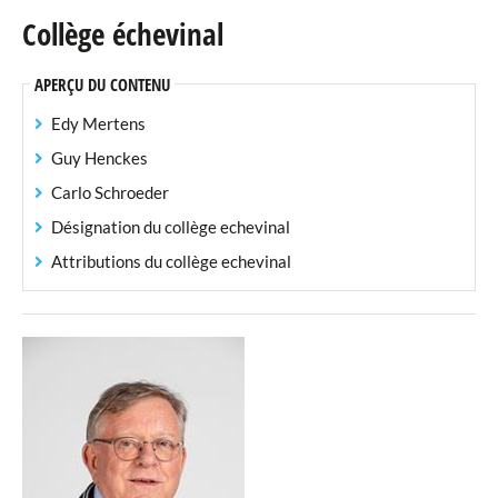
Collège échevinal
Collège échevinal
APERÇU DU CONTENU
Conseil communal
Edy Mertens
Commissions communales
Guy Henckes
Carlo Schroeder
Désignation du collège echevinal
Attributions du collège echevinal