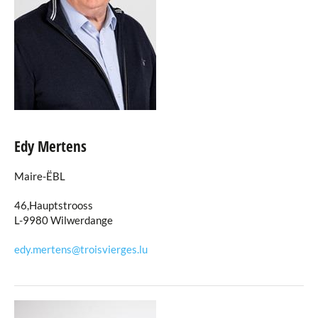
Edy Mertens
Maire-ËBL
46,Hauptstrooss
L-9980 Wilwerdange
edy.mertens@troisvierges.lu