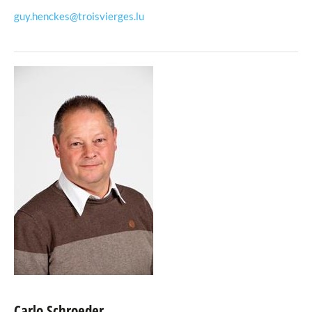
guy.henckes@troisvierges.lu
Carlo Schroeder