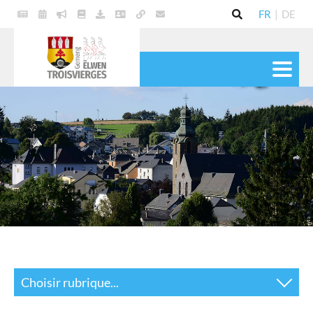
FR
|
DE
VIE POLITIQUE
COMMUNE
SERVICES
VIE PRATIQUE
CULTURE & LOISIRS
Choisir rubrique...
Actualités