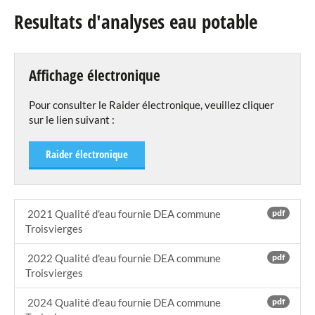
Resultats d'analyses eau potable
Agenda
eRaider
Affichage électronique
Publications
Pour consulter le Raider électronique, veuillez cliquer
sur le lien suivant :
Gemengebleedchen
Info Police
Raider électronique
Documentation Station d'épuration
Resultats d'analyses eau potable
Info Police Vols dans des véhicules
2021 Qualité d'eau fournie DEA commune
pdf
Troisvierges
Info Police Le chemin de l'école en toute sécutiré
Info Police Trottinett
2022 Qualité d'eau fournie DEA commune
pdf
Troisvierges
Info Police Phishing
2024 Qualité d'eau fournie DEA commune
pdf
Annuaire