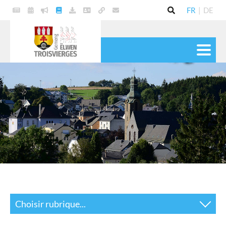
FR
|
DE
VIE POLITIQUE
COMMUNE
SERVICES
VIE PRATIQUE
CULTURE & LOISIRS
Choisir rubrique...
Actualités