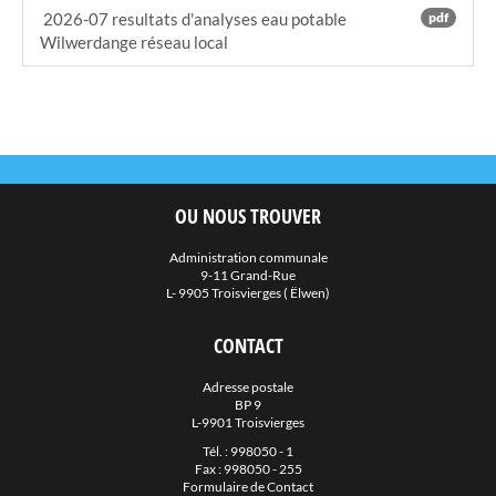
2026-07 resultats d'analyses eau potable
pdf
Wilwerdange réseau local
OU NOUS TROUVER
Administration communale
9-11 Grand-Rue
L- 9905 Troisvierges ( Ëlwen)
CONTACT
Adresse postale
BP 9
L-9901 Troisvierges
Tél. :
998050 - 1
Fax : 998050 - 255
Formulaire de Contact