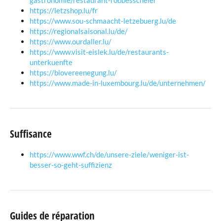
gastronomie/restaurant-robbesscheier
https://letzshop.lu/fr
https://www.sou-schmaacht-letzebuerg.lu/de
https://regionalsaisonal.lu/de/
https://www.ourdaller.lu/
https://www.visit-eislek.lu/de/restaurants-
unterkuenfte
https://biovereenegung.lu/
https://www.made-in-luxembourg.lu/de/unternehmen/
Suffisance
https://www.wwf.ch/de/unsere-ziele/weniger-ist-
besser-so-geht-suffizienz
Guides de réparation