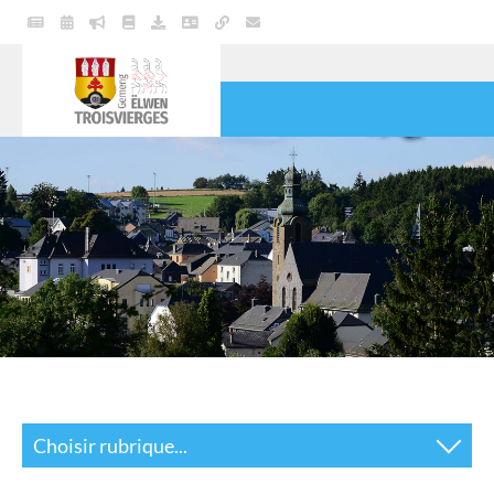
VIE POLITIQUE
COMMUNE
SERVICES
VIE PRATIQUE
CULTURE & LOISIRS
Choisir rubrique...
Déchets et ordures