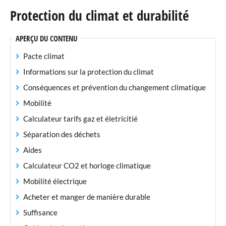
Protection du climat et durabilité
Taxes communales
APERÇU DU CONTENU
Règlements communaux
Pacte climat
Enseignement scolaire
Informations sur la protection du climat
Conséquences et prévention du changement climatique
Internat Privé
Mobilité
Maison Relais
Calculateur tarifs gaz et életricitié
Crèche
Séparation des déchets
Aides
Enfants et jeunes
Calculateur CO2 et horloge climatique
Mobilité
Mobilité électrique
Acheter et manger de manière durable
Protection du climat et durabilité
Suffisance