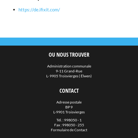
https://de.ifixit.com/
OU NOUS TROUVER
Administration communale
9-11 Grand-Rue
L- 9905 Troisvierges ( Ëlwen)
CONTACT
Adresse postale
BP 9
L-9901 Troisvierges
Tél. :
998050 - 1
Fax : 998050 - 255
Formulaire de Contact