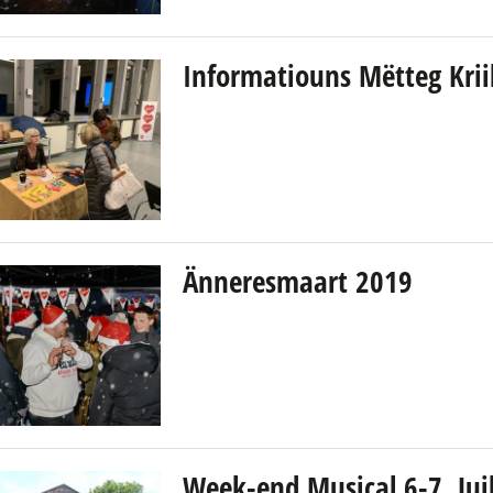
Informatiouns Mëtteg Krii
Änneresmaart 2019
Week-end Musical 6-7. Juil