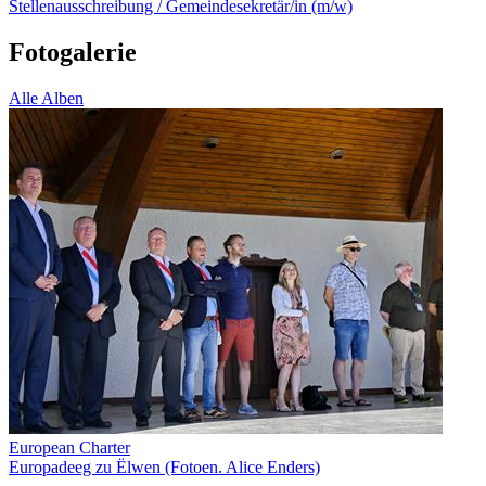
Stellenausschreibung / Gemeindesekretär/in (m/w)
Fotogalerie
Alle Alben
European Charter
Europadeeg zu Ëlwen (Fotoen. Alice Enders)