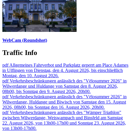
WebCam (Roundshot)
Traffic Info
pdf
Allgemeines Fahrverbot und Parkplatz geperrt am Place Adames
in Ulflingen von Dienstag, den 4. August 2026, bis einschließlich
Montag, den 10. August 2026.
pdf
Verkehrsbeschränkungen anlässlich des "Vëlosummer 2026" in
Wilwerdange und Huldange von Samstag den 8. August 2026,
08h00, bis Sonntag den 9. August 2026, 20h00.
pdf
Verkehrsbeschränkungen anlässlich des "Vëlosummer 2026" in
Wilwerdange, Huldange und Biwisch von Samstag den 15. August
2026, 08h00, bis Sonntag den 16. August 2026, 20h00.
pdf
Verkehrsbeschränkungen anlässlich des "Wämper Triathlon"
zwischen Wilwerdange, Weiswampach und Binsfeld am Samstag
22. August 2026, von 13h00-17h00 und Sonntag 23. August 2026,
von 13h00-17h00.