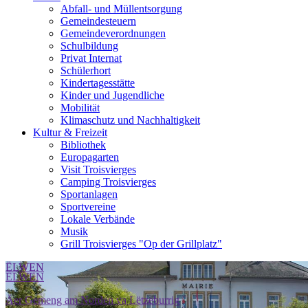
Abfall- und Müllentsorgung
Gemeindesteuern
Gemeindeverordnungen
Schulbildung
Privat Internat
Schülerhort
Kindertagesstätte
Kinder und Jugendliche
Mobilität
Klimaschutz und Nachhaltigkeit
Kultur & Freizeit
Bibliothek
Europagarten
Visit Troisvierges
Camping Troisvierges
Sportanlagen
Sportvereine
Lokale Verbände
Musik
Grill Troisvierges "Op der Grillplatz"
ËLWEN
ËLWEN
Äer Gemeng am Norden va Lëtzeburrig