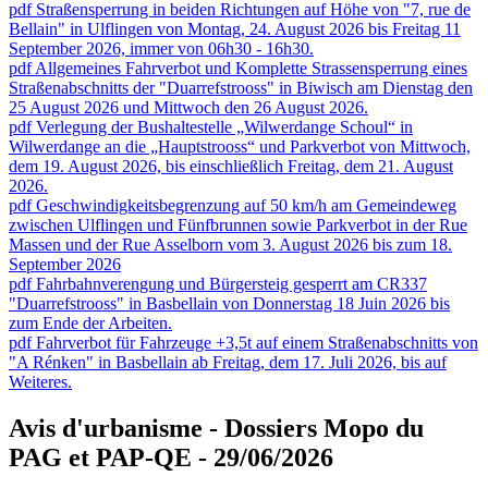
pdf
Straßensperrung in beiden Richtungen auf Höhe von "7, rue de
Bellain" in Ulflingen von Montag, 24. August 2026 bis Freitag 11
September 2026, immer von 06h30 - 16h30.
pdf
Allgemeines Fahrverbot und Komplette Strassensperrung eines
Straßenabschnitts der "Duarrefstrooss" in Biwisch am Dienstag den
25 August 2026 und Mittwoch den 26 August 2026.
pdf
Verlegung der Bushaltestelle „Wilwerdange Schoul“ in
Wilwerdange an die „Hauptstrooss“ und Parkverbot von Mittwoch,
dem 19. August 2026, bis einschließlich Freitag, dem 21. August
2026.
pdf
Geschwindigkeitsbegrenzung auf 50 km/h am Gemeindeweg
zwischen Ulflingen und Fünfbrunnen sowie Parkverbot in der Rue
Massen und der Rue Asselborn vom 3. August 2026 bis zum 18.
September 2026
pdf
Fahrbahnverengung und Bürgersteig gesperrt am CR337
"Duarrefstrooss" in Basbellain von Donnerstag 18 Juin 2026 bis
zum Ende der Arbeiten.
pdf
Fahrverbot für Fahrzeuge +3,5t auf einem Straßenabschnitts von
"A Rénken" in Basbellain ab Freitag, dem 17. Juli 2026, bis auf
Weiteres.
Avis d'urbanisme - Dossiers Mopo du
PAG et PAP-QE - 29/06/2026