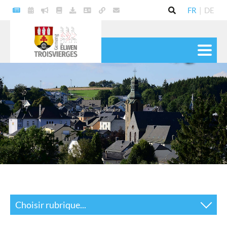
FR
|
DE
VIE POLITIQUE
COMMUNE
SERVICES
VIE PRATIQUE
CULTURE & LOISIRS
Choisir rubrique...
Actualités