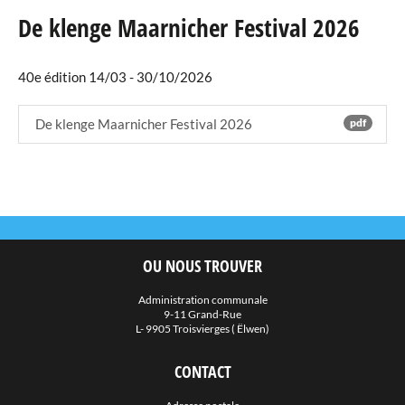
De klenge Maarnicher Festival 2026
Agenda
40e édition 14/03 - 30/10/2026
eRaider
Publications
De klenge Maarnicher Festival 2026
pdf
Annuaire
Téléchargements
Liens
OU NOUS TROUVER
Galerie Photos
Administration communale
9-11 Grand-Rue
L- 9905 Troisvierges ( Ëlwen)
CONTACT