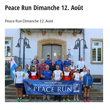
Peace Run Dimanche 12. Août
Agenda
Peace Run Dimanche 12. Août
eRaider
Publications
Annuaire
Téléchargements
Liens
Galerie Photos