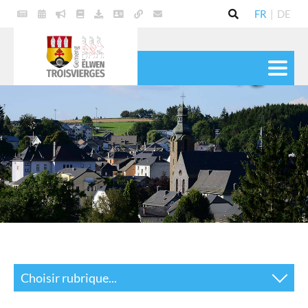
FR
|
DE
VIE POLITIQUE
COMMUNE
SERVICES
VIE PRATIQUE
CULTURE & LOISIRS
Choisir rubrique...
Actualités