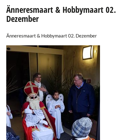
Änneresmaart & Hobbymaart 02.
Agenda
Dezember
eRaider
Änneresmaart & Hobbymaart 02. Dezember
Publications
Annuaire
Téléchargements
Liens
Galerie Photos