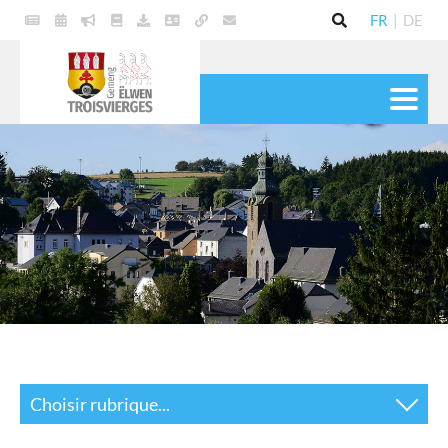
FR
|
DE
VIE POLITIQUE
COMMUNE
SERVICES
VIE PRATIQUE
CULTURE & LOISIRS
Choisir rubrique...
Actualités