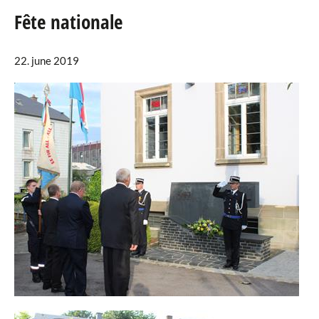
Fête nationale
Agenda
22. june 2019
eRaider
Publications
Annuaire
Téléchargements
Liens
Galerie Photos