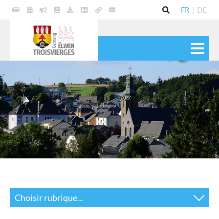
FR
|
DE
VIE POLITIQUE
COMMUNE
SERVICES
VIE PRATIQUE
CULTURE & LOISIRS
Choisir rubrique...
Actualités