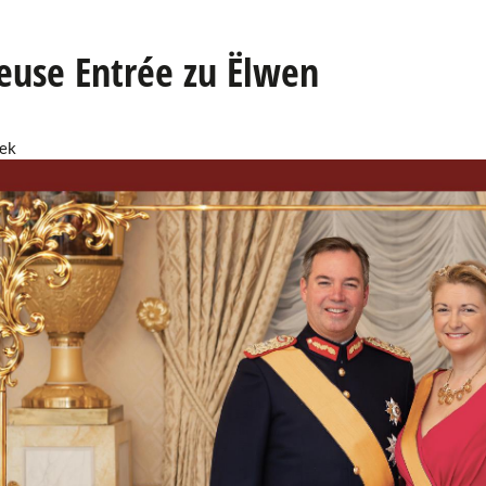
euse Entrée zu Ëlwen
lek