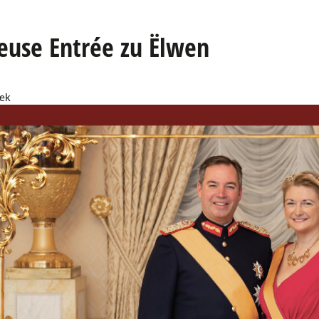
euse Entrée zu Ëlwen
lek