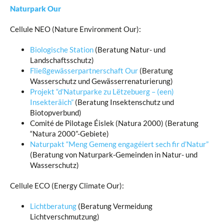
Sozialdienste
Naturpark Our
Nachbarschaftsmediation
Cellule NEO (Nature Environment Our):
Vermietung Gemeindesäle
Biologische Station
(Beratung Natur- und
Landschaftsschutz)
Verfügbarkeit der Räumlichkeiten
Fließgewässerpartnerschaft Our
(Beratung
Wasserschutz und Gewässerrenaturierung)
Projekt “d’Naturparke zu Lëtzebuerg – (een)
Insekteräich”
(Beratung Insektenschutz und
Biotopverbund)
Comité de Pilotage Éislek (Natura 2000) (Beratung
“Natura 2000”-Gebiete)
Naturpakt “Meng Gemeng engagéiert sech fir d’Natur”
(Beratung von Naturpark-Gemeinden in Natur- und
Wasserschutz)
Cellule ECO (Energy Climate Our):
Lichtberatung
(Beratung Vermeidung
Lichtverschmutzung)