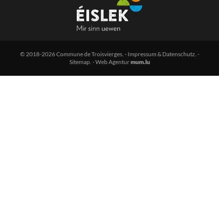
© 2018-2026 Commune de Troisvierges.
-
Impressum & Datenschutz
. -
Sitemap
. -
Web Agentur
mum.lu