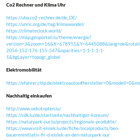
Co2 Rechner und Klima Uhr
https://uba.co2-rechner.de/de_DE/
https://unric.org/de/tag/klimawandel/
https://climateclock.world/
https://map.geoportail.lu/theme/energie?
version=3&zoom=16&X=678951&Y=6445088&lang=de&rotati
2056-152-176-155-547&opacities=1-1-1-1-1-
1&bgLayer=topogr_global
Elektromobilität
https://efahrer.chip.de/elektroautos#hersteller=0&modell=0
Nachhaltig einkaufen
http://www.oekotopten.lu/
https://sdk.lu/de/startseite/nachhaltiger-konsum/
https://naturpark-our.lu/projects/regionale-produkte/
https://www.visit-eislek.lu/de/fiche/localproducts/beo-
bauereninitiativ-fir-d-eislek-an-den-naturpark-our