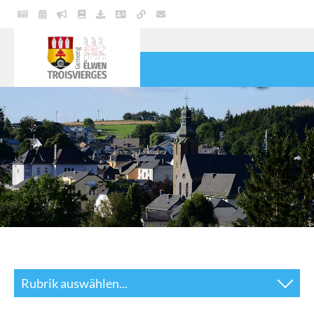
POLITIK
GEMEINDE
DIENSTE
LEBEN
KULTUR & FREIZEIT
Rubrik auswählen...
Sekretariat