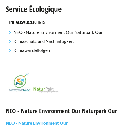
Service Écologique
Einwohneramt
INHALTSVERZEICHNIS
Standesamt
NEO - Nature Environment Our Naturpark Our
Finanzabteilung
Klimaschutz und Nachhaltigkeit
Klimawandelfolgen
Personalwesen
Technischer Dienst
Service des régies
Service Écologique
Förster
NEO - Nature Environment Our Naturpark Our
Senioren
NEO - Nature Environment Our