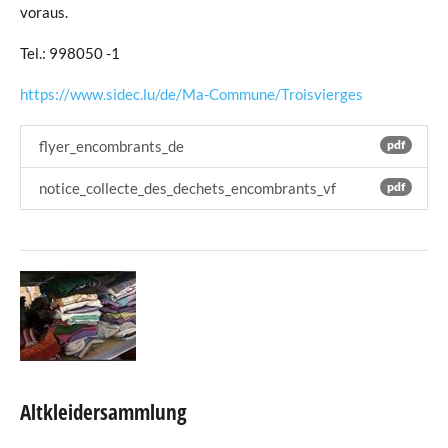
voraus.
Tel.: 998050 -1
https://www.sidec.lu/de/Ma-Commune/Troisvierges
flyer_encombrants_de
pdf
notice_collecte_des_dechets_encombrants_vf
pdf
Altkleidersammlung