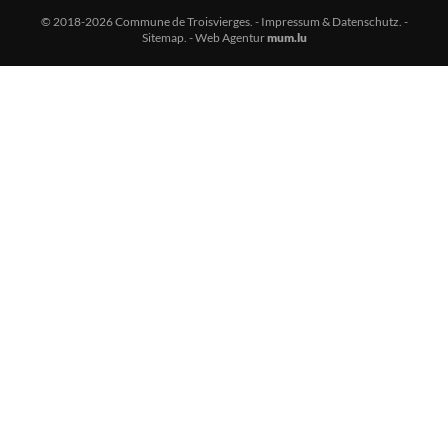
© 2018-2026 Commune de Troisvierges.
-
Impressum & Datenschutz
. -
Sitemap
. -
Web Agentur
mum.lu