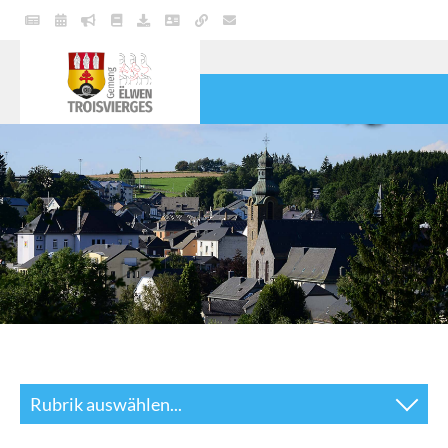
POLITIK
GEMEINDE
DIENSTE
LEBEN
KULTUR & FREIZEIT
Rubrik auswählen...
Abfall- und Müllentsorgung