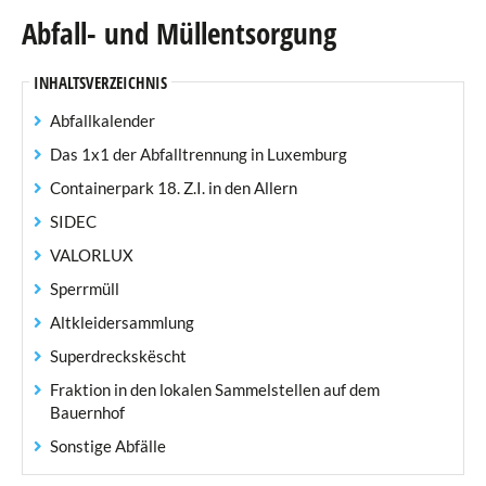
Abfall- und Müllentsorgung
Gemeindesteuern
INHALTSVERZEICHNIS
Gemeindeverordnungen
Abfallkalender
Schulbildung
Das 1x1 der Abfalltrennung in Luxemburg
Containerpark 18. Z.I. in den Allern
Privat Internat
SIDEC
Schülerhort
VALORLUX
Kindertagesstätte
Sperrmüll
Altkleidersammlung
Kinder und Jugendliche
Superdreckskëscht
Mobilität
Fraktion in den lokalen Sammelstellen auf dem
Bauernhof
Klimaschutz und Nachhaltigkeit
Sonstige Abfälle