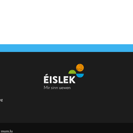
ng
r
mum.lu