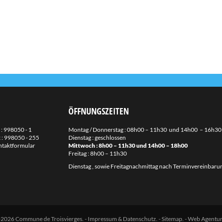
ÖFFNUNGSZEITEN
 :
998050 - 1
Montag / Donnerstag : 08h00 – 11h30 und 14h00 – 16h30
 : 998050 - 255
Dienstag : geschlossen
taktformular
Mittwoch : 8h00 – 11h30 und 14h00 – 18h00
Freitag : 8h00 – 11h30
Dienstag , sowie Freitagnachmittag nach Terminvereinbaru
2026 Commune de Troisvierges.
-
Impressum & Datenschutz
. -
Sitemap
. -
Web Agentu