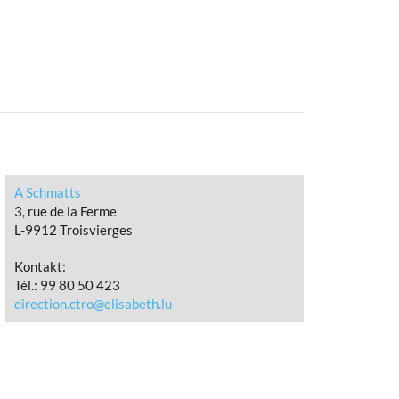
A Schmatts
3, rue de la Ferme
L-9912 Troisvierges
Kontakt:
Tél.:
99 80 50 423
direction.ctro@elisabeth.lu