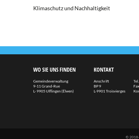
Klimaschutz und Nachhaltigkeit
WO SIE UNS FINDEN
KONTAKT
Gemeindeverwaltung
Anschrift
Tel.
9-11 Grand-Rue
BP 9
Fax
L- 9905 Ulflingen (Ëlwen)
L-9901 Troisvierges
Kon
© 2018-