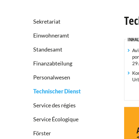
Tec
Sekretariat
Einwohneramt
INHAL
Standesamt
Avi
pon
Finanzabteilung
29
Kon
Personalwesen
Ur
Technischer Dienst
Service des régies
Service Écologique
Förster