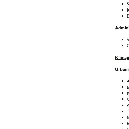
S
K
B
Adminis
V
Klimap
Urbani
A
B
K
Ü
A
T
B
B