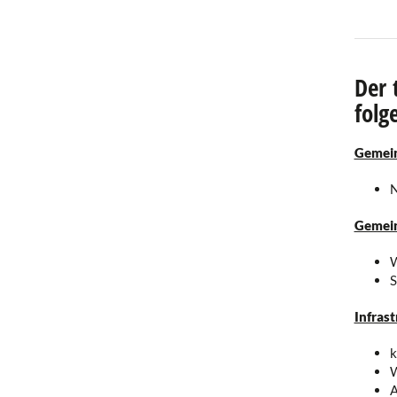
Der 
folg
Gemein
N
Gemein
W
S
Infrast
k
W
A