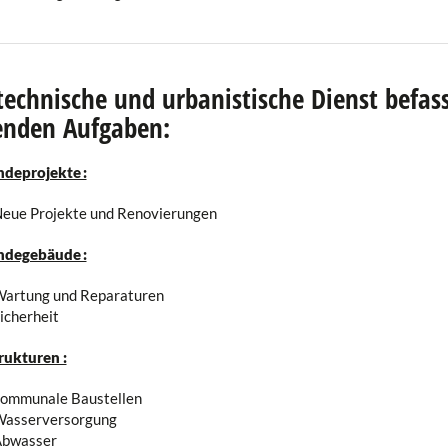
technische und urbanistische Dienst befass
enden Aufgaben:
deprojekte :
eue Projekte und Renovierungen
degebäude :
artung und Reparaturen
icherheit
rukturen :
ommunale Baustellen
asserversorgung
bwasser