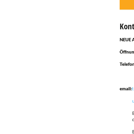
Kont
NEUE A
Öffnun
Telefo
email:
t
Bei Be
da der
Bei An