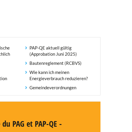
ische
PAP-QE aktuell gültig
chlich
(Approbation Juni 2025)
Bautenreglement (RCBVS)
Wie kann ich meinen
tion
Energieverbrauch reduzieren?
Gemeindeverordnungen
e du PAG et PAP-QE -