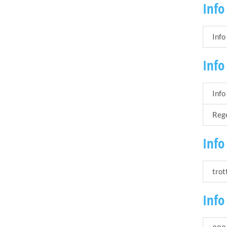
Info
Info
Info
Info
Rege
Info
trot
Info