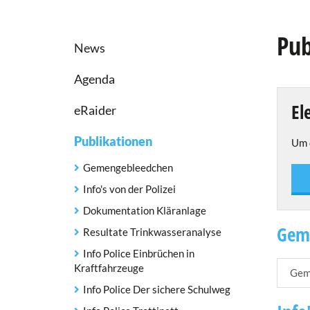
Pub
News
Agenda
El
eRaider
Publikationen
Um d
Gemengebleedchen
Info's von der Polizei
Dokumentation Kläranlage
Gem
Resultate Trinkwasseranalyse
Info Police Einbrüchen in
Kraftfahrzeuge
Gem
Info Police Der sichere Schulweg