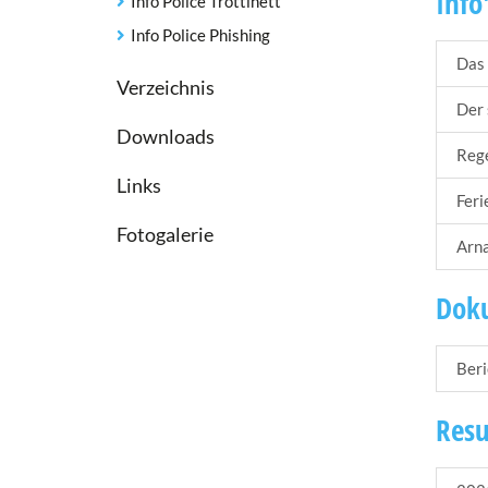
Info
Info Police Trottinett
Info Police Phishing
Das 
Verzeichnis
Der 
Downloads
Rege
Links
Ferie
Fotogalerie
Arn
Doku
Beri
Resu