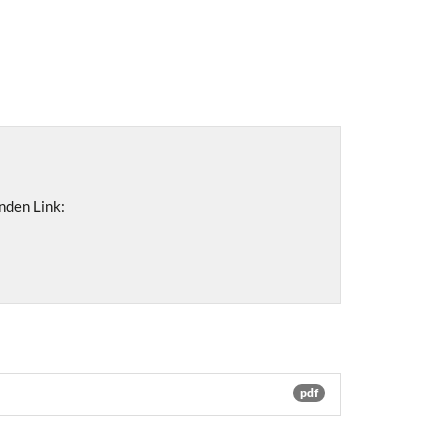
nden Link:
pdf