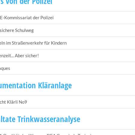
's von der Polizei
E-Kommissariat der Polizei
sichere Schulweg
ln im Straßenverkehr für Kindern
nzeit... Aber sicher!
aques
mentation Kläranlage
cht Klärli No9
ltate Trinkwasseranalyse