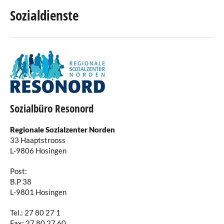
Sozialdienste
Einwohneramt
Standesamt
Finanzabteilung
Personalwesen
Sozialbüro Resonord
Technischer Dienst
Regionale Sozialzenter Norden
Service des régies
33 Haaptstrooss
L-9806 Hosingen ​
Service Écologique
Post:
Förster
B.P 38
L-9801 Hosingen
Senioren
Tel.: 27 80 27 1
Fax: 27 80 27 60