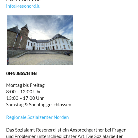
Sozialdienste
info@resonord.lu
Nachbarschaftsmediation
Vermietung Gemeindesäle
Verfügbarkeit der Räumlichkeiten
ÖFFNUNGSZEITEN
Montag bis Freitag
8:00 – 12:00 Uhr
13:00 – 17:00 Uhr
Samstag & Sonntag geschlossen
Regionale Sozialzenter Norden
Das Sozialamt Resonord ist ein Ansprechpartner bei Fragen
und Problemen unterschiedlichster Art. Die Sozialarbeiter