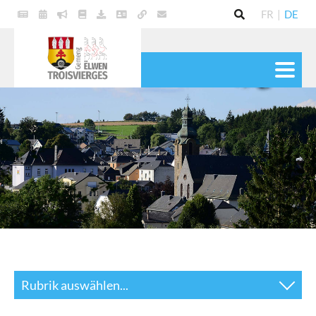
FR
|
DE
POLITIK
GEMEINDE
DIENSTE
LEBEN
KULTUR & FREIZEIT
Rubrik auswählen...
Sekretariat