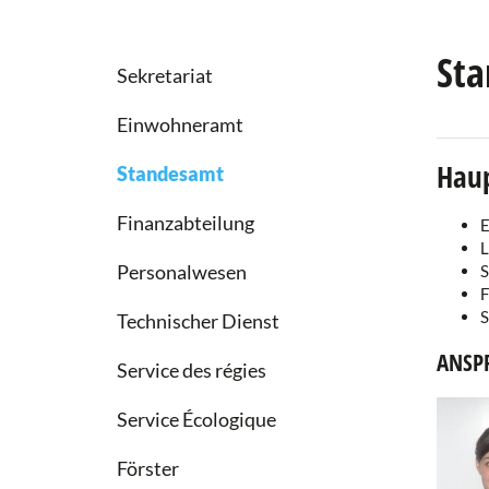
St
Sekretariat
Einwohneramt
Hau
Standesamt
Finanzabteilung
E
L
Personalwesen
S
F
S
Technischer Dienst
ANSP
Service des régies
Service Écologique
Förster