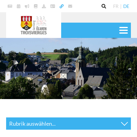
FR
|
DE
POLITIK
GEMEINDE
DIENSTE
LEBEN
KULTUR & FREIZEIT
Rubrik auswählen...
News