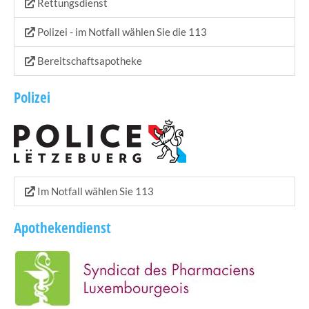
Rettungsdienst
Regionale Sozialzenter Norden
Servior
Polizei - im Notfall wählen Sie die 113
Stëftung Hëllef Doheem
Bereitschaftsapotheke
SuperDrecksKëscht
Polizei
Sidec
Valorlux
Mobilitéits Zentral
Late-Night Bus Nordspëtzt
Night Rider
Im Notfall wählen Sie 113
Guichet.lu
Guichet Unique PME
Apothekendienst
Naturpark OUR
Klimapakt
Emwelt.lu
Éislek