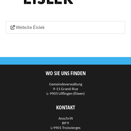
Website Éislek
WO SIE UNS FINDEN
Gemeindeverwaltung
9-11 Grand-Rue
L- 9905 Ulflingen (Ëlwen)
KONTAKT
Anschrift
BP 9
L-9901 Troisvierges