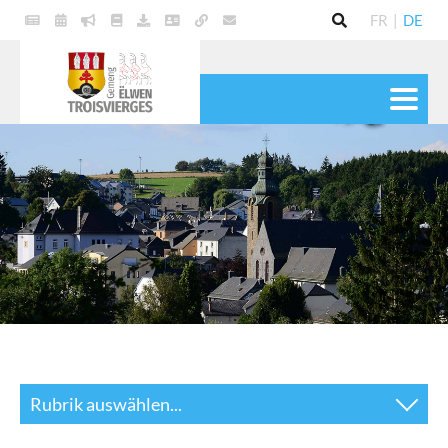
FR
|
DE
POLITIK
GEMEINDE
DIENSTE
LEBEN
KULTUR & FREIZEIT
Rubrik auswählen...
Bürgermeister