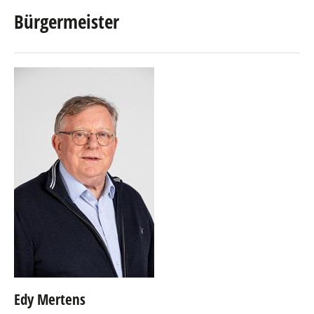
Bürgermeister
Schöffenrat
Gemeinderat
Kommunale Ausschüsse
Edy Mertens