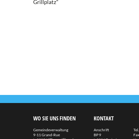
Grillplatz"
WO SIE UNS FINDEN
KONTAKT
Gemeindeverwaltung
Anschrift
Tel.
9-11 Grand-Rue
BP 9
Fax