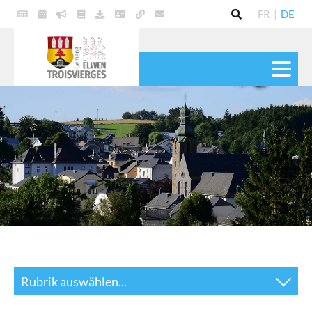
FR
|
DE
POLITIK
GEMEINDE
DIENSTE
LEBEN
KULTUR & FREIZEIT
Rubrik auswählen...
News