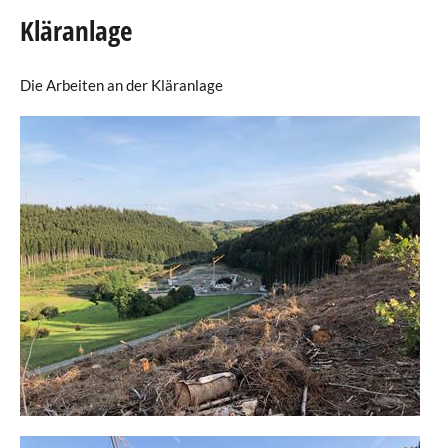
Kläranlage
Agenda
Die Arbeiten an der Kläranlage
eRaider
Publikationen
Verzeichnis
Downloads
Links
Fotogalerie