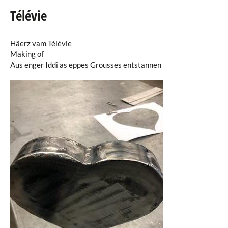
Télévie
Agenda
Häerz vam Télévie
eRaider
Making of
Aus enger Iddi as eppes Grousses entstannen
Publikationen
Verzeichnis
Downloads
Links
Fotogalerie