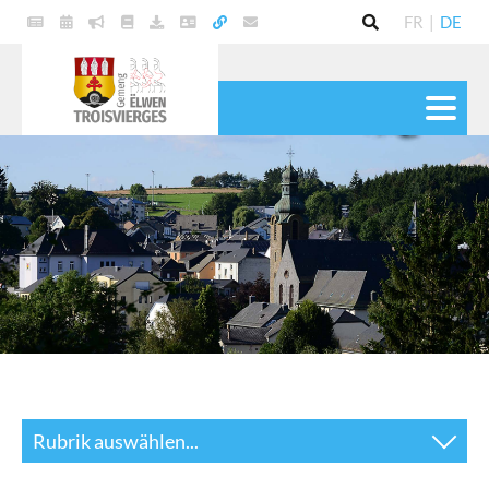
FR
|
DE
POLITIK
GEMEINDE
DIENSTE
LEBEN
KULTUR & FREIZEIT
Rubrik auswählen...
News