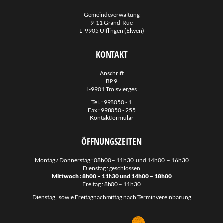
Regionale Sozialzenter Norden
Gemeindeverwaltung
Servior
9-11 Grand-Rue
L- 9905 Ulflingen (Ëlwen)
Stëftung Hëllef Doheem
SuperDrecksKëscht
KONTAKT
Sidec
Anschrift
BP 9
Valorlux
L-9901 Troisvierges
Mobilitéits Zentral
Tel. :
998050 - 1
Fax : 998050 - 255
Late-Night Bus Nordspëtzt
Kontaktformular
Night Rider
ÖFFNUNGSZEITEN
Guichet.lu
Guichet Unique PME
Montag / Donnerstag : 08h00 – 11h30 und 14h00 – 16h30
Dienstag : geschlossen
Naturpark OUR
Mittwoch : 8h00 – 11h30 und 14h00 – 18h00
Freitag : 8h00 – 11h30
Klimapakt
Dienstag , sowie Freitagnachmittag nach Terminvereinbarung
Emwelt.lu
Éislek