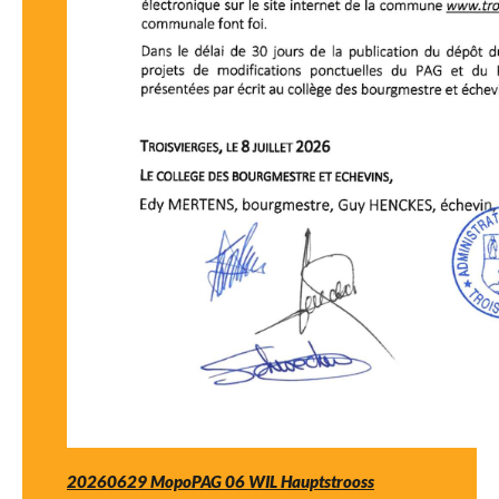
20260629 MopoPAG 06 WIL Hauptstrooss