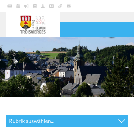
POLITIK
GEMEINDE
DIENSTE
LEBEN
KULTUR & FREIZEIT
Rubrik auswählen...
Sekretariat