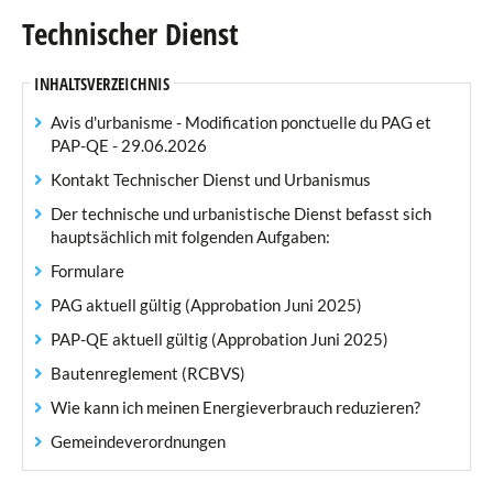
Technischer Dienst
Einwohneramt
INHALTSVERZEICHNIS
Standesamt
Avis d'urbanisme - Modification ponctuelle du PAG et
Finanzabteilung
PAP-QE - 29.06.2026
Kontakt Technischer Dienst und Urbanismus
Personalwesen
Der technische und urbanistische Dienst befasst sich
hauptsächlich mit folgenden Aufgaben:
Technischer Dienst
Formulare
Service des régies
PAG aktuell gültig (Approbation Juni 2025)
PAP-QE aktuell gültig (Approbation Juni 2025)
Service Écologique
Bautenreglement (RCBVS)
Förster
Wie kann ich meinen Energieverbrauch reduzieren?
Senioren
Gemeindeverordnungen