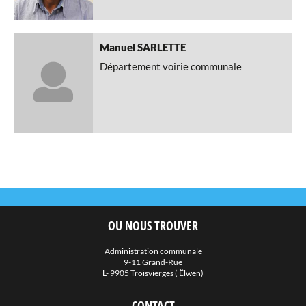
Manuel
SARLETTE
Département voirie communale
OU NOUS TROUVER
Administration communale
9-11 Grand-Rue
L- 9905 Troisvierges ( Ëlwen)
CONTACT