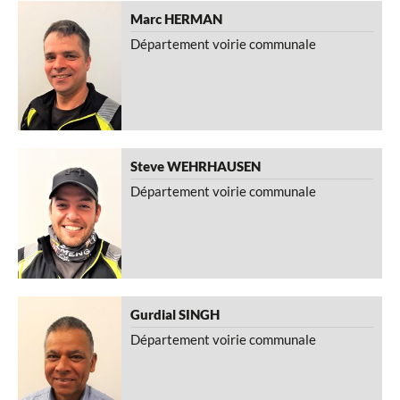
Département conduites eau et canalisation
Marc
HERMAN
Département espaces verts
Département voirie communale
Département maçonnerie
Tourist Info
Camping
Piscine
Steve
WEHRHAUSEN
Antenne Collective
Département voirie communale
Garde forestier
Téléchargements
Liens
Gurdial
SINGH
Galerie Photos
Département voirie communale