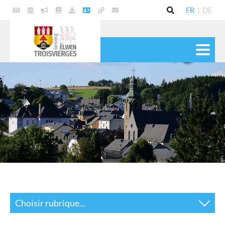
FR
|
DE
VIE POLITIQUE
COMMUNE
SERVICES
VIE PRATIQUE
CULTURE & LOISIRS
Choisir rubrique...
Actualités