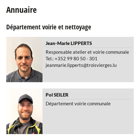
Annuaire
Agenda
Département voirie et nettoyage
eRaider
Publications
Jean-Marie
LIPPERTS
Responsable atelier et voirie communale
Annuaire
Tel.: +352 99 80 50 - 301
jeanmarie.lipperts@troisvierges.lu
Secrétariat communal
Bureau de la population
État civil
Pol
SEILER
Service financier
Département voirie communale
Ressources humaines
Service technique
Département voirie et nettoyage
Département bâtiments