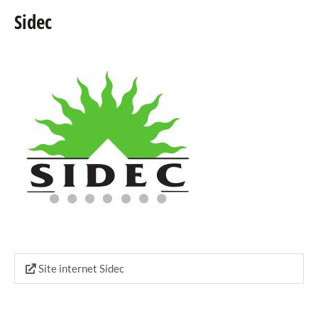
Sidec
Agenda
eRaider
Publications
Annuaire
Téléchargements
Liens
Urgences
Police
Pharmacie de garde
Site internet Sidec
Adapto
Club Haus Op der Heed