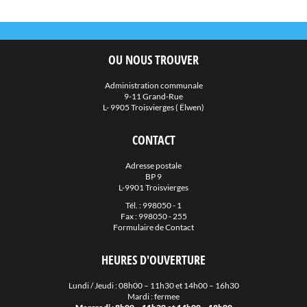
Regionale Sozialzenter Norden
Servior
Stëftung Hëllef Doheem
OU NOUS TROUVER
SuperDrecksKëscht
Administration communale
Sidec
9-11 Grand-Rue
L- 9905 Troisvierges ( Ëlwen)
Valorlux
Mobilitéits Zentral
CONTACT
Late-Night Bus Nordspëtzt
Adresse postale
BP 9
Night Rider
L-9901 Troisvierges
Guichet.lu
Tél. :
998050 - 1
Fax : 998050 - 255
Guichet Unique PME
Formulaire de Contact
Naturpark OUR
HEURES D'OUVERTURE
PacteClimat
Emwelt.lu
Lundi / Jeudi : 08h00 – 11h30 et 14h00 – 16h30
Mardi : fermee
Éislek