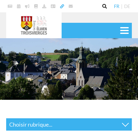
FR
|
DE
VIE POLITIQUE
COMMUNE
SERVICES
VIE PRATIQUE
CULTURE & LOISIRS
Choisir rubrique...
Actualités