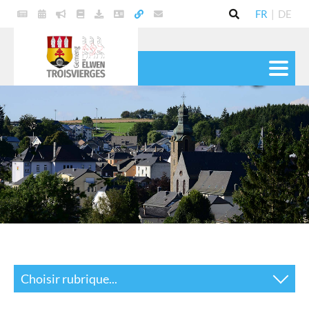
FR
|
DE
VIE POLITIQUE
COMMUNE
SERVICES
VIE PRATIQUE
CULTURE & LOISIRS
Choisir rubrique...
Actualités