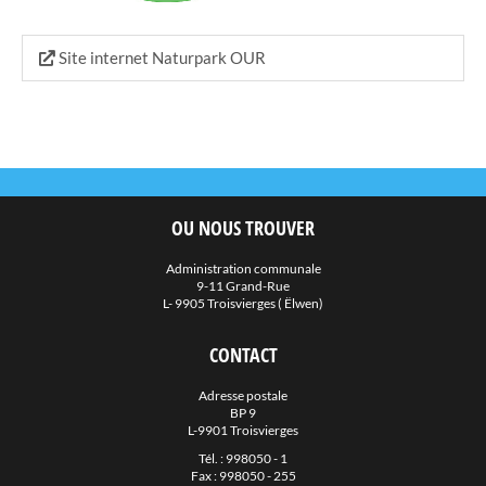
Regionale Sozialzenter Norden
Servior
Site internet Naturpark OUR
Stëftung Hëllef Doheem
SuperDrecksKëscht
Sidec
Valorlux
Mobilitéits Zentral
OU NOUS TROUVER
Late-Night Bus Nordspëtzt
Administration communale
Night Rider
9-11 Grand-Rue
L- 9905 Troisvierges ( Ëlwen)
Guichet.lu
Guichet Unique PME
CONTACT
Naturpark OUR
Adresse postale
BP 9
PacteClimat
L-9901 Troisvierges
Emwelt.lu
Tél. :
998050 - 1
Fax : 998050 - 255
Éislek