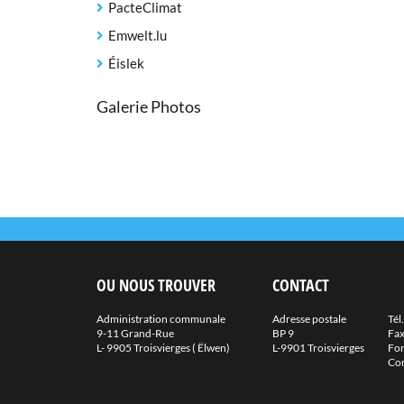
PacteClimat
Emwelt.lu
Éislek
Galerie Photos
OU NOUS TROUVER
CONTACT
Administration communale
Adresse postale
Tél.
9-11 Grand-Rue
BP 9
Fax
L- 9905 Troisvierges ( Ëlwen)
L-9901 Troisvierges
For
Co