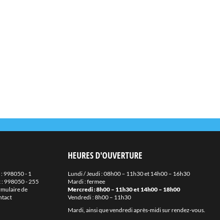
HEURES D'OUVERTURE
 :
998050 - 1
Lundi / Jeudi : 08h00 – 11h30 et 14h00 – 16h30
 : 998050 - 255
Mardi : fermee
mulaire de
Mercredi : 8h00 – 11h30 et 14h00 – 18h00
ntact
Vendredi : 8h00 – 11h30
Mardi, ainsi que vendredi après-midi sur rendez-vous.