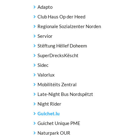
Adapto
Club Haus Op der Heed
Regionale Sozialzenter Norden
Servior
Stëftung Hëllef Doheem
SuperDrecksKëscht
Sidec
Valorlux
Mobilitéits Zentral
Late-Night Bus Nordspëtzt
Night Rider
Guichet.lu
Guichet Unique PME
Naturpark OUR