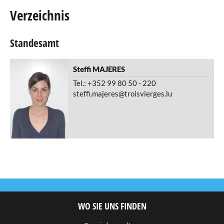
Verzeichnis
Agenda
Standesamt
eRaider
Publikationen
Steffi
MAJERES
Tel.: +352 99 80 50 - 220
Verzeichnis
steffi.majeres@troisvierges.lu
Gemeindesekretariat
Einwohneramt
Standesamt
Finanzabteilung
Personalwesen
Technischer Dienst
Straßen- und Reinigungsabteilung
WO SIE UNS FINDEN
Abteilung für Gemeindegebäude