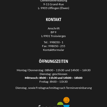
Gemeindeverwaltung
Abteilung für Wasserleitungen und Abwasser
9-11 Grand-Rue
L- 9905 Ulflingen (Ëlwen)
Grünflächenabteilung
KONTAKT
Maurerabteilung
Tourist Info
Anschrift
BP 9
Camping
L-9901 Troisvierges
Schwimmbad
Tel. :
998050 - 1
Fax : 998050 - 255
Antenne Collective
Kontaktformular
Förster
ÖFFNUNGSZEITEN
Downloads
Montag / Donnerstag : 08h00 – 11h30 und 14h00 – 16h30
Dienstag : geschlossen
Links
Mittwoch : 8h00 – 11h30 und 14h00 – 18h00
Freitag : 8h00 – 11h30
Dienstag , sowie Freitagnachmittag nach Terminvereinbarung
Fotogalerie