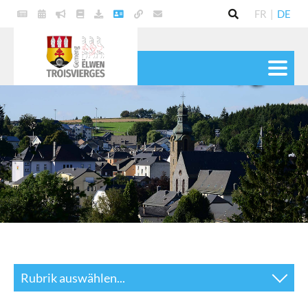
FR
|
DE
POLITIK
GEMEINDE
DIENSTE
LEBEN
KULTUR & FREIZEIT
Rubrik auswählen...
News