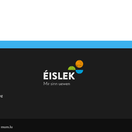
ng
r
mum.lu