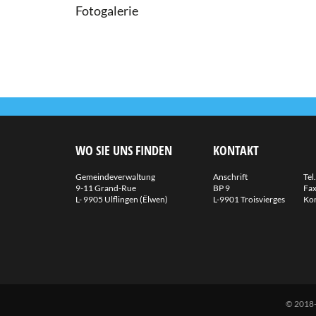
Fotogalerie
WO SIE UNS FINDEN
KONTAKT
Gemeindeverwaltung
Anschrift
Tel.
9-11 Grand-Rue
BP 9
Fax
L- 9905 Ulflingen (Ëlwen)
L-9901 Troisvierges
Kon
© 2018-