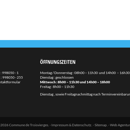
ÖFFNUNGSZEITEN
 :
998050 - 1
Montag / Donnerstag : 08h00 – 11h30 und 14h00 – 16h30
 : 998050 - 255
Dienstag : geschlossen
taktformular
Mittwoch : 8h00 – 11h30 und 14h00 – 18h00
Freitag : 8h00 – 11h30
Dienstag , sowie Freitagnachmittag nach Terminvereinbaru
2026 Commune de Troisvierges.
-
Impressum & Datenschutz
. -
Sitemap
. -
Web Agentu