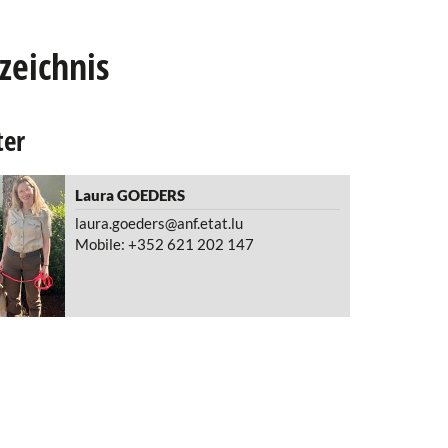
zeichnis
ter
Laura
GOEDERS
laura.goeders@anf.etat.lu
Mobile: +352 621 202 147