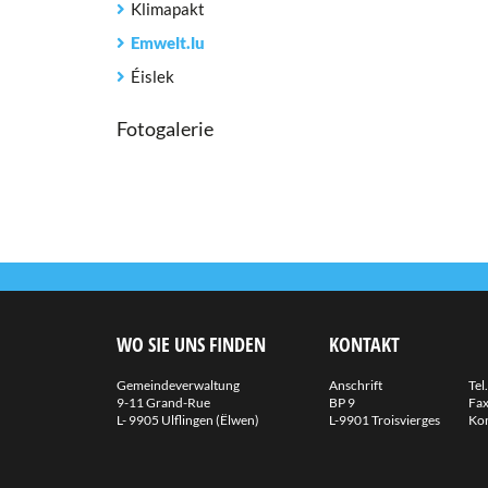
Klimapakt
Emwelt.lu
Éislek
Fotogalerie
WO SIE UNS FINDEN
KONTAKT
Gemeindeverwaltung
Anschrift
Tel.
9-11 Grand-Rue
BP 9
Fax
L- 9905 Ulflingen (Ëlwen)
L-9901 Troisvierges
Kon