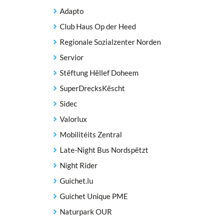
Adapto
Club Haus Op der Heed
Regionale Sozialzenter Norden
Servior
Stëftung Hëllef Doheem
SuperDrecksKëscht
Sidec
Valorlux
Mobilitéits Zentral
Late-Night Bus Nordspëtzt
Night Rider
Guichet.lu
Guichet Unique PME
Naturpark OUR