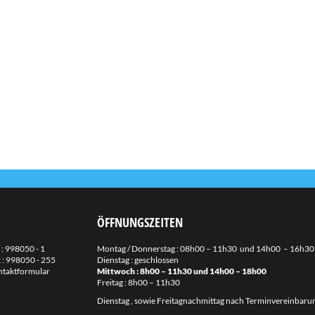
ÖFFNUNGSZEITEN
 :
998050 - 1
Montag / Donnerstag : 08h00 – 11h30 und 14h00 – 16h30
 : 998050 - 255
Dienstag : geschlossen
taktformular
Mittwoch : 8h00 – 11h30 und 14h00 – 18h00
Freitag : 8h00 – 11h30
Dienstag , sowie Freitagnachmittag nach Terminvereinbaru