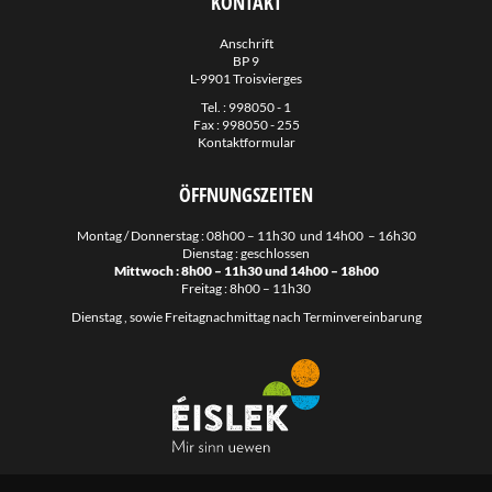
KONTAKT
Regionale Sozialzenter Norden
Anschrift
Servior
BP 9
L-9901 Troisvierges
Stëftung Hëllef Doheem
Tel. :
998050 - 1
SuperDrecksKëscht
Fax : 998050 - 255
Kontaktformular
Sidec
Valorlux
ÖFFNUNGSZEITEN
Mobilitéits Zentral
Montag / Donnerstag : 08h00 – 11h30 und 14h00 – 16h30
Late-Night Bus Nordspëtzt
Dienstag : geschlossen
Mittwoch : 8h00 – 11h30 und 14h00 – 18h00
Night Rider
Freitag : 8h00 – 11h30
Dienstag , sowie Freitagnachmittag nach Terminvereinbarung
Guichet.lu
Guichet Unique PME
Naturpark OUR
Klimapakt
Emwelt.lu
Éislek