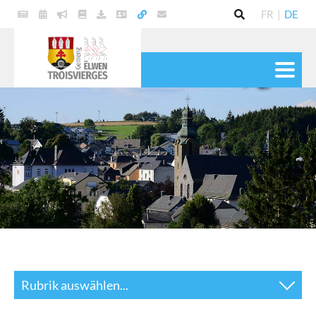
FR
|
DE
POLITIK
GEMEINDE
DIENSTE
LEBEN
KULTUR & FREIZEIT
Rubrik auswählen...
News