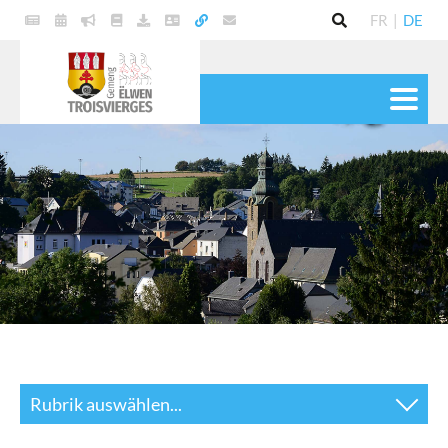
FR
|
DE
POLITIK
GEMEINDE
DIENSTE
LEBEN
KULTUR & FREIZEIT
Rubrik auswählen...
News