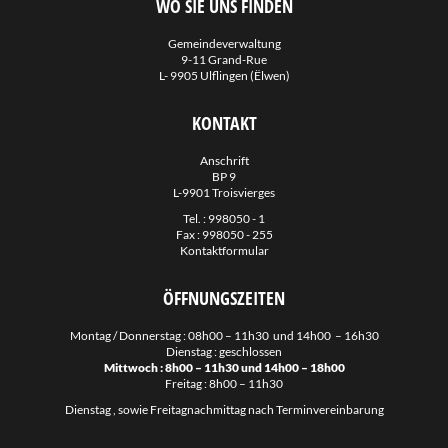
WO SIE UNS FINDEN
Regionale Sozialzenter Norden
Servior
Gemeindeverwaltung
9-11 Grand-Rue
Stëftung Hëllef Doheem
L- 9905 Ulflingen (Ëlwen)
SuperDrecksKëscht
KONTAKT
Sidec
Anschrift
Valorlux
BP 9
L-9901 Troisvierges
Mobilitéits Zentral
Tel. :
998050 - 1
Late-Night Bus Nordspëtzt
Fax : 998050 - 255
Kontaktformular
Night Rider
Guichet.lu
ÖFFNUNGSZEITEN
Guichet Unique PME
Montag / Donnerstag : 08h00 – 11h30 und 14h00 – 16h30
Dienstag : geschlossen
Naturpark OUR
Mittwoch : 8h00 – 11h30 und 14h00 – 18h00
Klimapakt
Freitag : 8h00 – 11h30
Dienstag , sowie Freitagnachmittag nach Terminvereinbarung
Emwelt.lu
Éislek