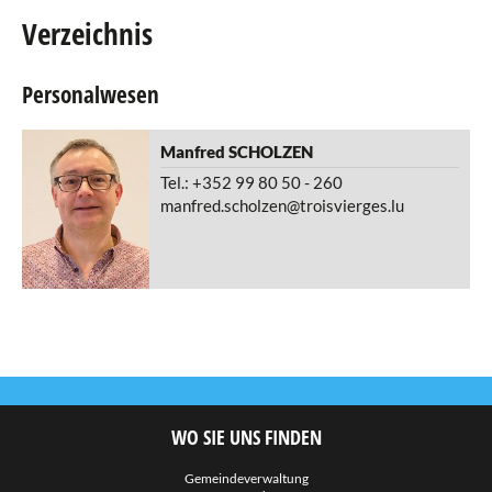
Verzeichnis
Agenda
Personalwesen
eRaider
Publikationen
Manfred
SCHOLZEN
Tel.: +352 99 80 50 - 260
Verzeichnis
manfred.scholzen@troisvierges.lu
Gemeindesekretariat
Einwohneramt
Standesamt
Finanzabteilung
Personalwesen
Technischer Dienst
WO SIE UNS FINDEN
Straßen- und Reinigungsabteilung
Abteilung für Gemeindegebäude
Gemeindeverwaltung