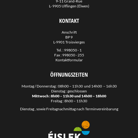
9-11 Grand-Rue
Abteilung für Wasserleitungen und Abwasser
L- 9905 Ulflingen (Ëlwen)
Grünflächenabteilung
KONTAKT
Maurerabteilung
Anschrift
Tourist Info
BP 9
L-9901 Troisvierges
Camping
Tel. :
998050 - 1
Schwimmbad
Fax : 998050 - 255
Kontaktformular
Antenne Collective
Förster
ÖFFNUNGSZEITEN
Downloads
Montag / Donnerstag : 08h00 – 11h30 und 14h00 – 16h30
Dienstag : geschlossen
Mittwoch : 8h00 – 11h30 und 14h00 – 18h00
Links
Freitag : 8h00 – 11h30
Dienstag , sowie Freitagnachmittag nach Terminvereinbarung
Fotogalerie