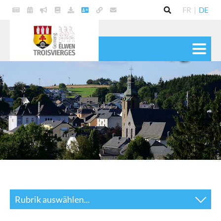
FR
|
DE
POLITIK
GEMEINDE
DIENSTE
LEBEN
KULTUR & FREIZEIT
Rubrik auswählen...
News