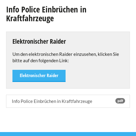
Info Police Einbrüchen in
Agenda
Kraftfahrzeuge
eRaider
Publikationen
Elektronischer Raider
Gemengebleedchen
Um den elektronischen Raider einzusehen, klicken Sie
bitte auf den folgenden Link:
Info's von der Polizei
Dokumentation Kläranlage
Elektronischer Raider
Resultate Trinkwasseranalyse
Info Police Einbrüchen in Kraftfahrzeuge
Info Police Der sichere Schulweg
Info Police Einbrüchen in Kraftfahrzeuge
pdf
Info Police Trottinett
Info Police Phishing
Verzeichnis