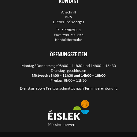
KONTAKT
Regionale Sozialzenter Norden
Anschrift
Servior
BP 9
L-9901 Troisvierges
Stëftung Hëllef Doheem
Tel. :
998050 - 1
SuperDrecksKëscht
Fax : 998050 - 255
Kontaktformular
Sidec
Valorlux
ÖFFNUNGSZEITEN
Mobilitéits Zentral
Montag / Donnerstag : 08h00 – 11h30 und 14h00 – 16h30
Late-Night Bus Nordspëtzt
Dienstag : geschlossen
Mittwoch : 8h00 – 11h30 und 14h00 – 18h00
Night Rider
Freitag : 8h00 – 11h30
Dienstag , sowie Freitagnachmittag nach Terminvereinbarung
Guichet.lu
Guichet Unique PME
Naturpark OUR
Klimapakt
Emwelt.lu
Éislek