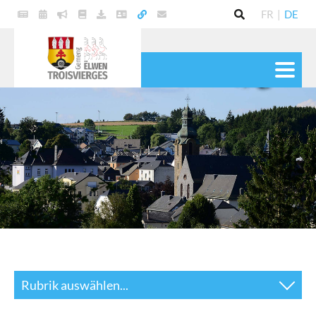
FR
|
DE
POLITIK
GEMEINDE
DIENSTE
LEBEN
KULTUR & FREIZEIT
Rubrik auswählen...
News