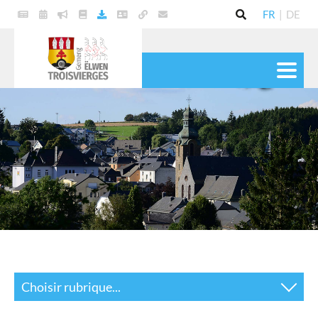
FR
|
DE
VIE POLITIQUE
COMMUNE
SERVICES
VIE PRATIQUE
CULTURE & LOISIRS
Choisir rubrique...
Actualités