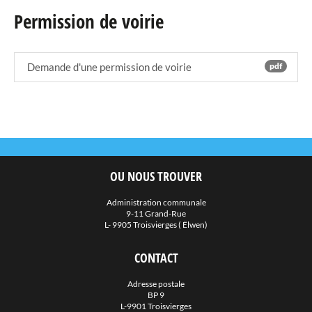
Permission de voirie
Agenda
eRaider
Demande d'une permission de voirie
pdf
Publications
Annuaire
Téléchargements
OU NOUS TROUVER
Liens
Administration communale
9-11 Grand-Rue
Galerie Photos
L- 9905 Troisvierges ( Ëlwen)
CONTACT
Adresse postale
BP 9
L-9901 Troisvierges