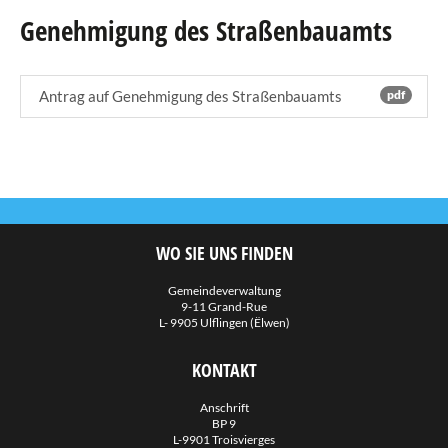
Genehmigung des Straßenbauamts
Agenda
eRaider
Antrag auf Genehmigung des Straßenbauamts
pdf
Publikationen
Verzeichnis
Downloads
WO SIE UNS FINDEN
Links
Gemeindeverwaltung
9-11 Grand-Rue
Fotogalerie
L- 9905 Ulflingen (Ëlwen)
KONTAKT
Anschrift
BP 9
L-9901 Troisvierges