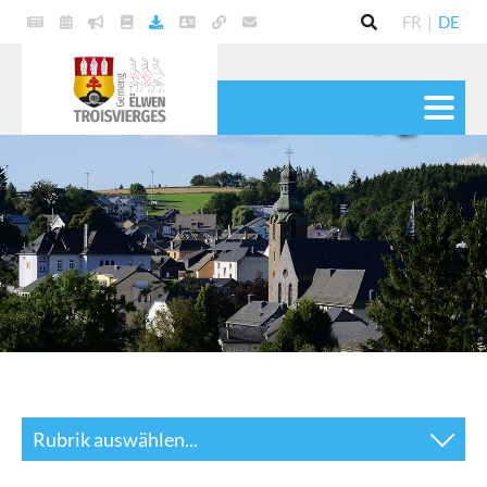
FR
|
DE
POLITIK
GEMEINDE
DIENSTE
LEBEN
KULTUR & FREIZEIT
Rubrik auswählen...
News