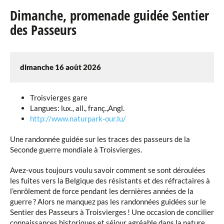
Dimanche, promenade guidée Sentier
Agenda
des Passeurs
Hiking
Biking
dimanche 16 août 2026
Divers
eRaider
Troisvierges gare
Langues: lux., all., franç.,Angl.
Publications
http://www.naturpark-our.lu/
Une randonnée guidée sur les traces des passeurs de la
Annuaire
Seconde guerre mondiale à Troisvierges.
Téléchargements
Avez-vous toujours voulu savoir comment se sont déroulées
les fuites vers la Belgique des résistants et des réfractaires à
Liens
l’enrôlement de force pendant les dernières années de la
guerre ? Alors ne manquez pas les randonnées guidées sur le
Galerie Photos
Sentier des Passeurs à Troisvierges ! Une occasion de concilier
connaissances historiques et séjour agréable dans la nature.