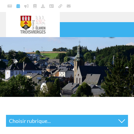
VIE POLITIQUE
COMMUNE
SERVICES
VIE PRATIQUE
CULTURE & LOISIRS
Choisir rubrique...
Actualités